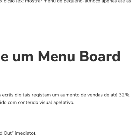
exibição (ex: mostrar menu de pequeno-almoço apenas até às 
de um Menu Board 
 ecrãs digitais registam um aumento de vendas de até 32%. 
ido com conteúdo visual apelativo.
d Out" imediato).