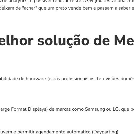
de analytics, é possível realizar testes A/B (ex: testar duas 
s deixam de "achar" que um prato vende bem e passam a saber
lhor solução de Men
ilidade do hardware (ecrãs profissionais vs. televisões domést
Large Format Displays) de marcas como Samsung ou LG, que po
 nuvem e permitir agendamento automático (Dayparting).