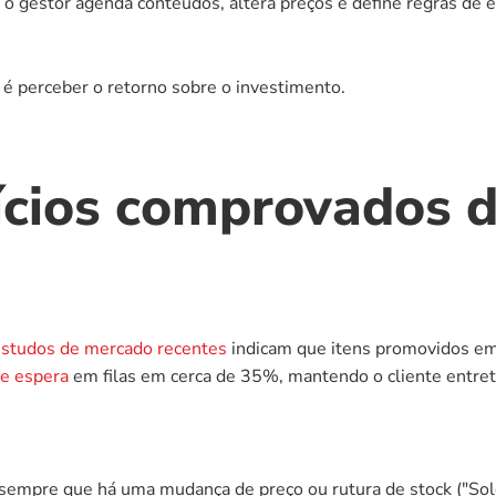
 gestor agenda conteúdos, altera preços e define regras de 
 é perceber o retorno sobre o investimento.
ícios comprovados 
studos de mercado recentes
 indicam que itens promovidos em
de espera
 em filas em cerca de 35%, mantendo o cliente entret
 sempre que há uma mudança de preço ou rutura de stock ("Sol