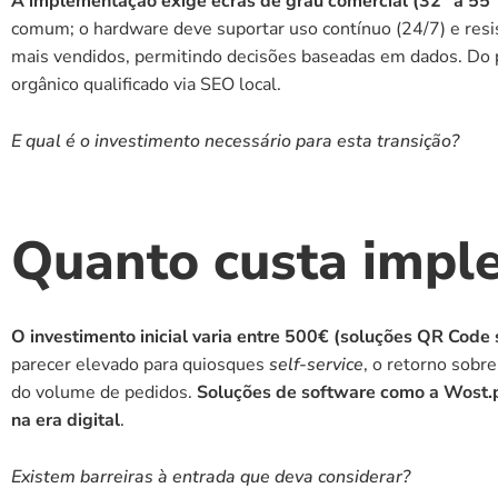
A implementação exige ecrãs de grau comercial (32" a 55")
comum; o hardware deve suportar uso contínuo (24/7) e resist
mais vendidos, permitindo decisões baseadas em dados. Do p
orgânico qualificado via SEO local.
E qual é o investimento necessário para esta transição?
Quanto custa impl
O investimento inicial varia entre 500€ (soluções QR Code
parecer elevado para quiosques 
self-service
, o retorno sobr
do volume de pedidos. 
Soluções de software como a Wost.pt
na era digital
.
Existem barreiras à entrada que deva considerar?