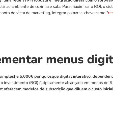
, uma rede Wi-Fi robusta e integração direta com o softwar
ir ao ambiente de cozinha e sala. Para maximizar o ROI, o sis
onto de vista de marketing, integrar palavras-chave como "
re
ementar menus digit
 simples) e 5.000€ por quiosque digital interativo, depende
e o investimento (ROI) é tipicamente alcançado em menos de 
 oferecem modelos de subscrição que diluem o custo inicial,