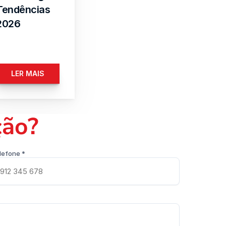
Tendências 
2026
LER MAIS
ção?
lefone *