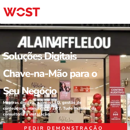
Soluções Digitais 
Chave-na-Mão para o 
Seu Negócio
Montras digitais, painéis LED, gestão de 
conteúdos e manutenção 24/7. Tudo incluído, da 
consultoria à instalação.
PEDIR DEMONSTRAÇÃO 