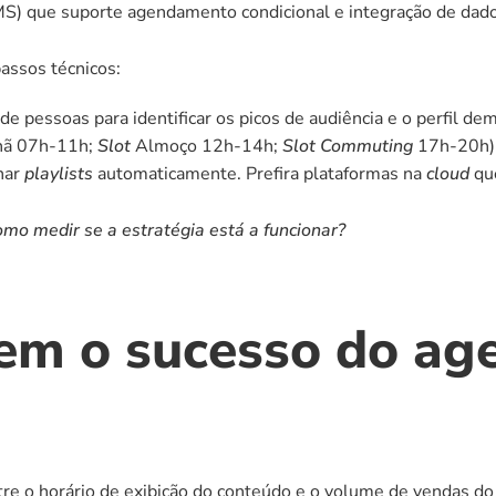
MS) que suporte agendamento condicional e integração de dado
assos técnicos:
de pessoas para identificar os picos de audiência e o perfil dem
ã 07h-11h; 
Slot
 Almoço 12h-14h; 
Slot
Commuting
 17h-20h)
nar 
playlists
 automaticamente. Prefira plataformas na 
cloud
 qu
omo medir se a estratégia está a funcionar?
em o sucesso do ag
tre o horário de exibição do conteúdo e o volume de vendas do