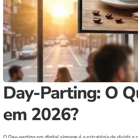
Day-Parting: O Q
em 2026?
O 
Day-parting
 em 
digital signage
 é a estratégia de dividir 