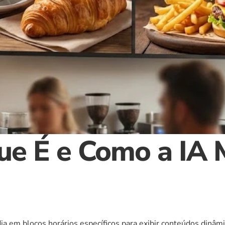
ue É e Como a IA 
o dia em blocos horários específicos para exibir conteúdos dinâm