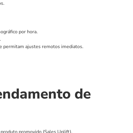
s.
ográfico por hora.
.
e permitam ajustes remotos imediatos.
endamento de 
 produto promovido (Sales Uplift).