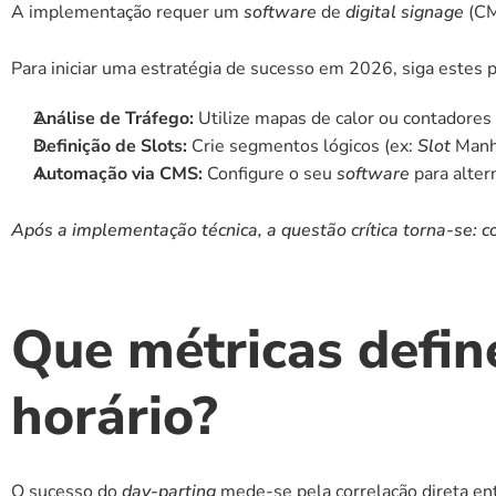
A implementação requer um 
software
 de 
digital signage
 (C
Para iniciar uma estratégia de sucesso em 2026, siga estes p
Análise de Tráfego:
 Utilize mapas de calor ou contadores 
Definição de Slots:
 Crie segmentos lógicos (ex: 
Slot
 Manh
Automação via CMS:
 Configure o seu 
software
 para alter
Após a implementação técnica, a questão crítica torna-se: c
Que métricas defin
horário?
O sucesso do 
day-parting
 mede-se pela correlação direta en