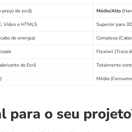
o preço do ecrã)
Médio/Alto
 (Har
K, Vídeo e HTML5
Superior para 3D
cabo de energia)
Complexa (Cabos
izada
Flexível (Troca 
bricante do Ecrã
Totalmente contr
)
Média (Consumo 
l para o seu projeto