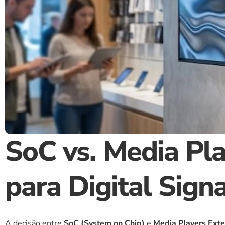
SoC vs. Media Pla
para Digital Sig
A decisão entre 
SoC (System on Chip)
 e 
Media Players Ext