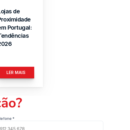
Lojas de 
Proximidade 
em Portugal: 
Tendências 
2026
LER MAIS
ção?
lefone *