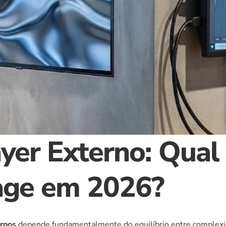
yer Externo: Qual 
nage em 2026?
ernos
 depende fundamentalmente do equilíbrio entre complexi