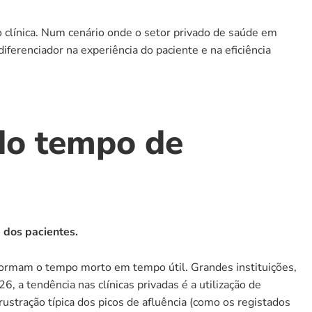
 clínica. Num cenário onde o setor privado de saúde em 
diferenciador na experiência do paciente e na eficiência 
do tempo de 
 dos pacientes.
formam o tempo morto em tempo útil. Grandes instituições, 
como o Hospital de Santa Maria em Lisboa, foram pioneiras na adoção de mupis digitais para comunicação de massa. Em 2026, a tendência nas clínicas privadas é a utilização de 
stração típica dos picos de afluência (como os registados 