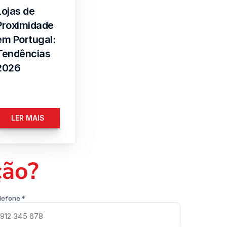
Lojas de 
Proximidade 
em Portugal: 
Tendências 
2026
LER MAIS
ção?
lefone *