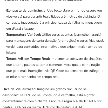
Contraste de Luminância:
 Use texto claro em fundo escuro (ou 
vice-versa) para garantir legibilidade a 5 metros de distância. O 
contraste inadequado é a principal causa de falha na mensagem 
em 
digital signage
.
Temperatura Variável:
 Utilize cores quentes (vermelho, laranja) 
para mensagens de curta duração (promoções) e cores frias (azul, 
verde) para conteúdos informativos que exigem maior tempo de 
leitura.
Testes A/B em Tempo Real:
 Implemente software de sinalética 
que alterne paletas automaticamente. Meça qual a combinação 
que gera mais interações (via QR Code ou sensores de tráfego) e 
otimize a campanha em tempo real.
Dica de Visualização:
 Imagine um gráfico circular no seu 
dashboard
: se 60% do seu conteúdo é vermelho, está a gritar 
constantemente com o cliente. Procure a regra 60-30-10: 60% cor 
neutra, 30% cor da marca, 10% cor de destaque (CTA).