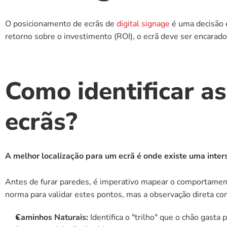
O posicionamento de ecrãs de 
digital signage
 é uma decisão
retorno sobre o investimento (ROI), o ecrã deve ser encarado
Como identificar as
ecrãs?
A melhor localização para um ecrã é onde existe uma inte
Antes de furar paredes, é imperativo mapear o comportament
norma para validar estes pontos, mas a observação direta con
Caminhos Naturais:
 Identifica o "trilho" que o chão gasta 