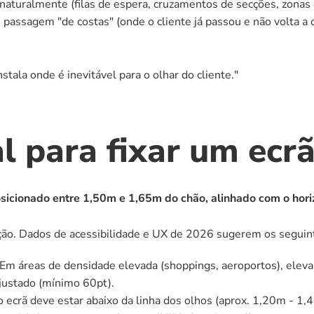
 naturalmente (filas de espera, cruzamentos de secções, zonas 
 passagem "de costas" (onde o cliente já passou e não volta a 
nstala onde é inevitável para o olhar do cliente."
al para fixar um ecr
sicionado entre 1,50m e 1,65m do chão, alinhado com o hori
ação. Dados de acessibilidade e UX de 2026 sugerem os seguint
 Em áreas de densidade elevada (shoppings, aeroportos), elev
justado (mínimo 60pt).
o ecrã deve estar abaixo da linha dos olhos (aprox. 1,20m - 1,40m