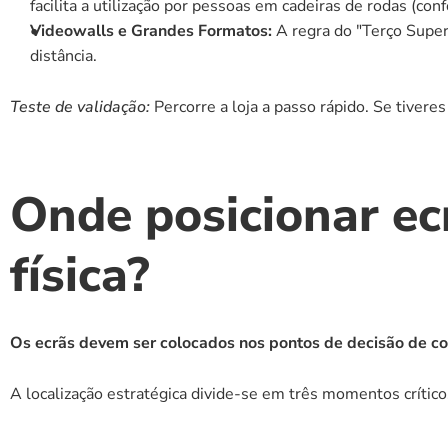
facilita a utilização por pessoas em cadeiras de rodas (co
Videowalls e Grandes Formatos:
 A regra do "Terço Super
distância.
Teste de validação:
 Percorre a loja a passo rápido. Se tiveres
Onde posicionar ec
física?
Os ecrãs devem ser colocados nos pontos de decisão de co
A localização estratégica divide-se em três momentos crític